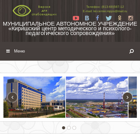
Перейти к содержимому
Телефон: (813-68)587-12
E-mail: kir.center.mpps@mail.ru
Yt
Vk
Fb
Tw
Ok
In
МУНИЦИПАЛЬНОЕ АВТОНОМНОЕ УЧРЕЖДЕНИЕ
«Киришский центр методического и психолого-
педагогического сопровождения»
Меню
‹
›