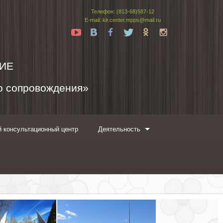
Телефон: (813-68)587-12
E-mail: kir.center.mpps@mail.ru
Yt
Vk
Fb
Tw
Ok
In
ИЕ
го сопровождения»
 консультационный центр
Деятельность