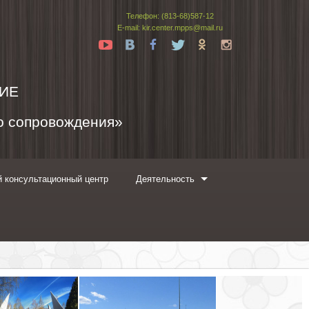
Телефон: (813-68)587-12
E-mail: kir.center.mpps@mail.ru
Yt
Vk
Fb
Tw
Ok
In
ИЕ
го сопровождения»
 консультационный центр
Деятельность