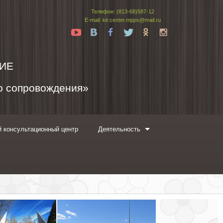
Телефон: (813-68)587-12
E-mail: kir.center.mpps@mail.ru
Yt
Vk
Fb
Tw
Ok
In
ИЕ
го сопровождения»
 консультационный центр
Деятельность