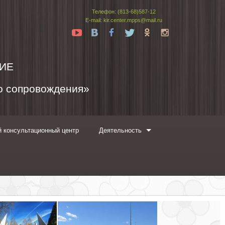
Телефон: (813-68)587-12
E-mail: kir.center.mpps@mail.ru
Yt
Vk
Fb
Tw
Ok
In
ИЕ
го сопровождения»
 консультационный центр
Деятельность