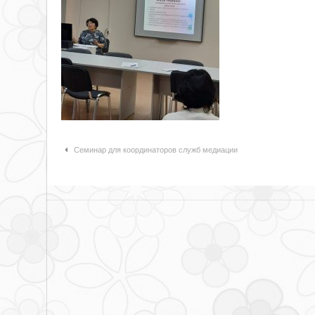
Навигация по статьям
Семинар для координаторов служб медиации