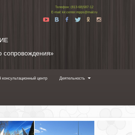
Телефон: (813-68)587-12
E-mail: kir.center.mpps@mail.ru
Yt
Vk
Fb
Tw
Ok
In
ИЕ
го сопровождения»
 консультационный центр
Деятельность