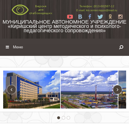
Перейти к содержимому
Телефон: (813-68)587-12
E-mail: kir.center.mpps@mail.ru
Yt
Vk
Fb
Tw
Ok
In
МУНИЦИПАЛЬНОЕ АВТОНОМНОЕ УЧРЕЖДЕНИЕ
«Киришский центр методического и психолого-
педагогического сопровождения»
Меню
‹
›