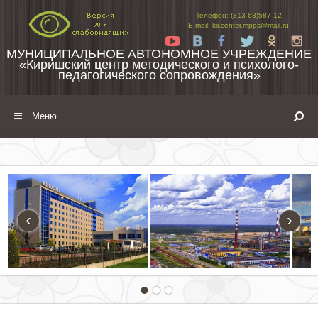
Перейти к содержимому
Телефон: (813-68)587-12
E-mail: kir.center.mpps@mail.ru
Yt
Vk
Fb
Tw
Ok
In
МУНИЦИПАЛЬНОЕ АВТОНОМНОЕ УЧРЕЖДЕНИЕ
«Киришский центр методического и психолого-
педагогического сопровождения»
Меню
‹
›