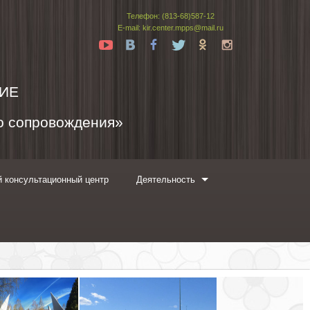
Телефон: (813-68)587-12
E-mail: kir.center.mpps@mail.ru
Yt
Vk
Fb
Tw
Ok
In
ИЕ
го сопровождения»
 консультационный центр
Деятельность