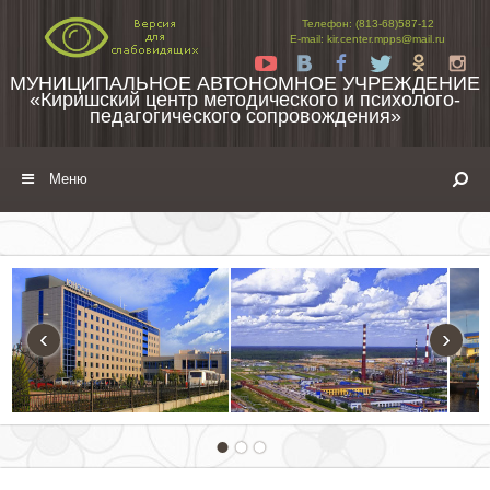
Перейти к содержимому
Телефон: (813-68)587-12
E-mail: kir.center.mpps@mail.ru
Yt
Vk
Fb
Tw
Ok
In
МУНИЦИПАЛЬНОЕ АВТОНОМНОЕ УЧРЕЖДЕНИЕ
«Киришский центр методического и психолого-
педагогического сопровождения»
Меню
‹
›