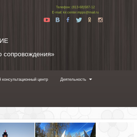
Телефон: (813-68)587-12
E-mail: kir.center.mpps@mail.ru
Yt
Vk
Fb
Tw
Ok
In
ИЕ
го сопровождения»
 консультационный центр
Деятельность