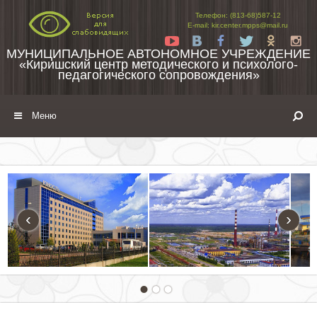
Перейти к содержимому
Телефон: (813-68)587-12
E-mail: kir.center.mpps@mail.ru
Yt
Vk
Fb
Tw
Ok
In
МУНИЦИПАЛЬНОЕ АВТОНОМНОЕ УЧРЕЖДЕНИЕ
«Киришский центр методического и психолого-
педагогического сопровождения»
Меню
‹
›