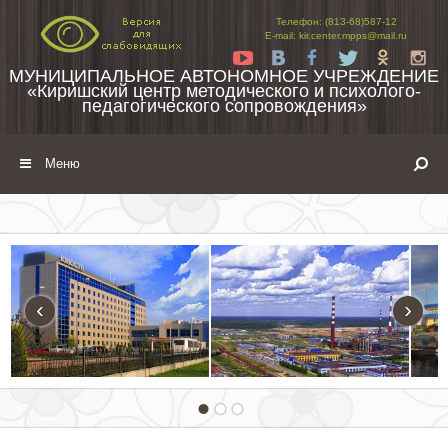
Перейти к содержимому
Телефон: (813-68)587-12
E-mail: kir.center.mpps@mail.ru
Yt
Vk
Fb
Tw
Ok
In
МУНИЦИПАЛЬНОЕ АВТОНОМНОЕ УЧРЕЖДЕНИЕ
«Киришский центр методического и психолого-
педагогического сопровождения»
Меню
‹
›