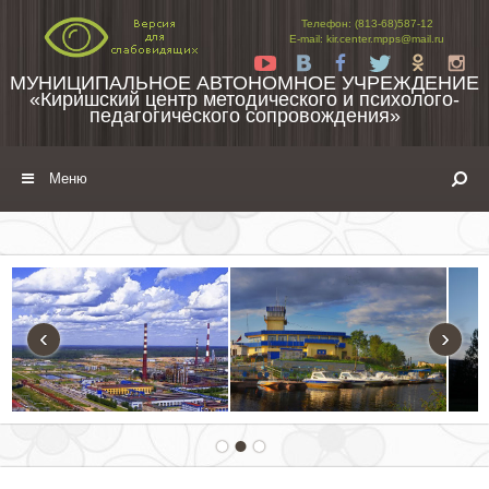
Перейти к содержимому
Телефон: (813-68)587-12
E-mail: kir.center.mpps@mail.ru
Yt
Vk
Fb
Tw
Ok
In
МУНИЦИПАЛЬНОЕ АВТОНОМНОЕ УЧРЕЖДЕНИЕ
«Киришский центр методического и психолого-
педагогического сопровождения»
Меню
‹
›