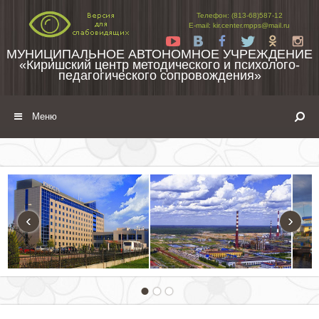
Перейти к содержимому
Телефон: (813-68)587-12
E-mail: kir.center.mpps@mail.ru
Yt
Vk
Fb
Tw
Ok
In
МУНИЦИПАЛЬНОЕ АВТОНОМНОЕ УЧРЕЖДЕНИЕ
«Киришский центр методического и психолого-
педагогического сопровождения»
Меню
‹
›