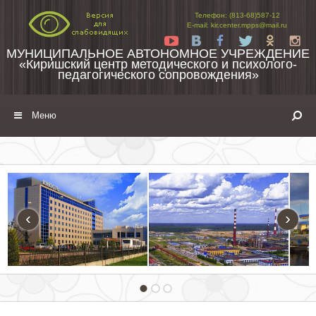
Перейти к содержимому
Телефон: (813-68)587-12
E-mail: kir.center.mpps@mail.ru
Yt
Vk
Fb
Tw
Ok
In
МУНИЦИПАЛЬНОЕ АВТОНОМНОЕ УЧРЕЖДЕНИЕ
«Киришский центр методического и психолого-
педагогического сопровождения»
Меню
‹
›