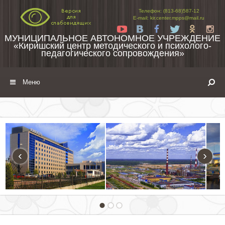
Перейти к содержимому
Телефон: (813-68)587-12
E-mail: kir.center.mpps@mail.ru
Yt
Vk
Fb
Tw
Ok
In
МУНИЦИПАЛЬНОЕ АВТОНОМНОЕ УЧРЕЖДЕНИЕ
«Киришский центр методического и психолого-
педагогического сопровождения»
Меню
‹
›