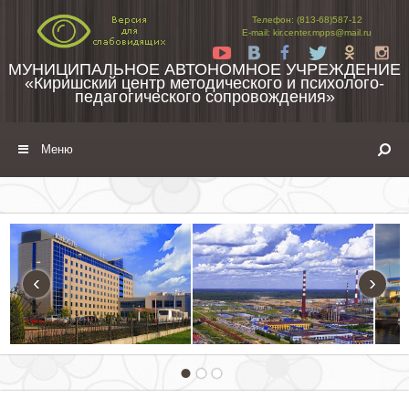
Перейти к содержимому
Телефон: (813-68)587-12
E-mail: kir.center.mpps@mail.ru
Yt
Vk
Fb
Tw
Ok
In
МУНИЦИПАЛЬНОЕ АВТОНОМНОЕ УЧРЕЖДЕНИЕ
«Киришский центр методического и психолого-
педагогического сопровождения»
Меню
‹
›