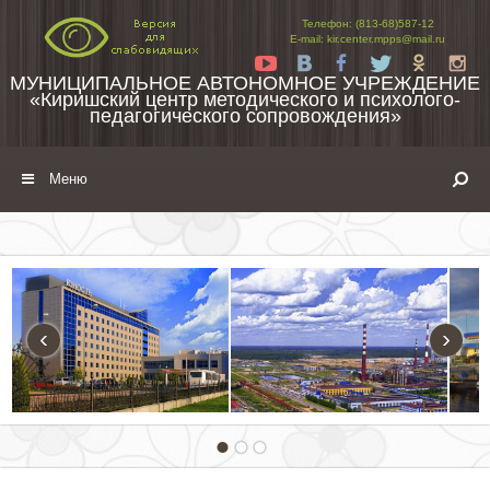
Перейти к содержимому
Телефон: (813-68)587-12
E-mail: kir.center.mpps@mail.ru
Yt
Vk
Fb
Tw
Ok
In
МУНИЦИПАЛЬНОЕ АВТОНОМНОЕ УЧРЕЖДЕНИЕ
«Киришский центр методического и психолого-
педагогического сопровождения»
Меню
‹
›