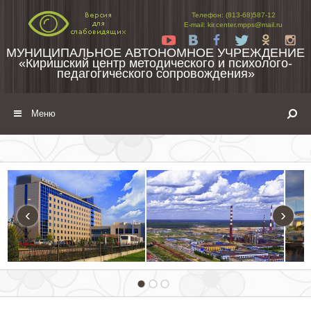
Перейти к содержимому
Телефон: (813-68)587-12
E-mail: kir.center.mpps@mail.ru
Yt
Vk
Fb
Tw
Ok
In
МУНИЦИПАЛЬНОЕ АВТОНОМНОЕ УЧРЕЖДЕНИЕ
«Киришский центр методического и психолого-
педагогического сопровождения»
Меню
‹
›