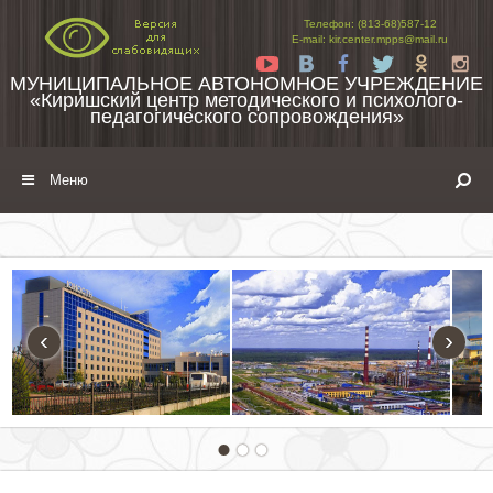
Перейти к содержимому
Телефон: (813-68)587-12
E-mail: kir.center.mpps@mail.ru
Yt
Vk
Fb
Tw
Ok
In
МУНИЦИПАЛЬНОЕ АВТОНОМНОЕ УЧРЕЖДЕНИЕ
«Киришский центр методического и психолого-
педагогического сопровождения»
Меню
‹
›