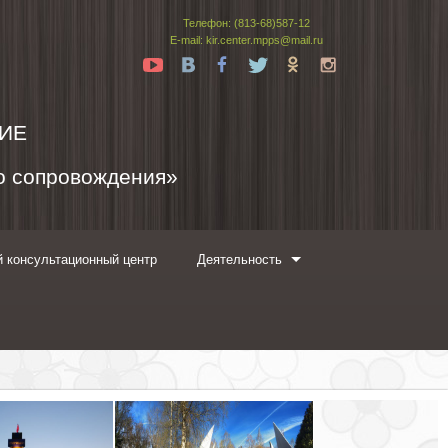
Телефон: (813-68)587-12
E-mail: kir.center.mpps@mail.ru
Yt
Vk
Fb
Tw
Ok
In
ИЕ
го сопровождения»
 консультационный центр
Деятельность