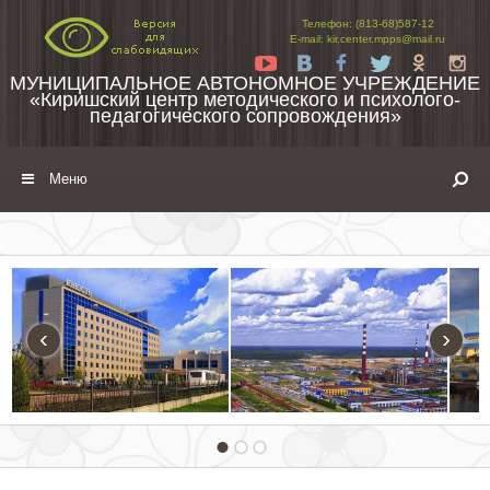
Перейти к содержимому
Телефон: (813-68)587-12
E-mail: kir.center.mpps@mail.ru
Yt
Vk
Fb
Tw
Ok
In
МУНИЦИПАЛЬНОЕ АВТОНОМНОЕ УЧРЕЖДЕНИЕ
«Киришский центр методического и психолого-
педагогического сопровождения»
Меню
‹
›