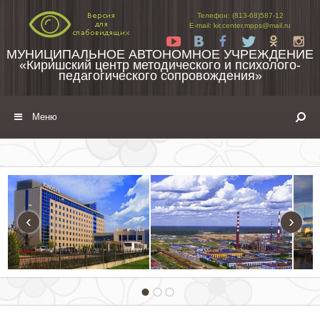
Перейти к содержимому
Телефон: (813-68)587-12
E-mail: kir.center.mpps@mail.ru
Yt
Vk
Fb
Tw
Ok
In
МУНИЦИПАЛЬНОЕ АВТОНОМНОЕ УЧРЕЖДЕНИЕ
«Киришский центр методического и психолого-
педагогического сопровождения»
Меню
‹
›