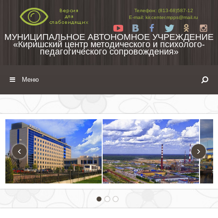
Перейти к содержимому
Телефон: (813-68)587-12
E-mail: kir.center.mpps@mail.ru
Yt
Vk
Fb
Tw
Ok
In
МУНИЦИПАЛЬНОЕ АВТОНОМНОЕ УЧРЕЖДЕНИЕ
«Киришский центр методического и психолого-
педагогического сопровождения»
Меню
‹
›