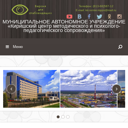
Перейти к содержимому
Телефон: (813-68)587-12
E-mail: kir.center.mpps@mail.ru
Yt
Vk
Fb
Tw
Ok
In
МУНИЦИПАЛЬНОЕ АВТОНОМНОЕ УЧРЕЖДЕНИЕ
«Киришский центр методического и психолого-
педагогического сопровождения»
Меню
‹
›