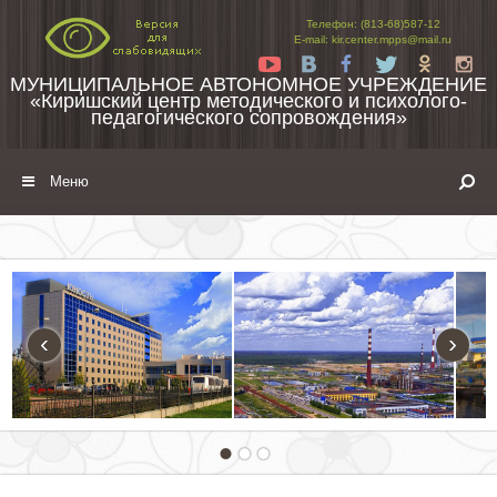
Перейти к содержимому
Телефон: (813-68)587-12
E-mail: kir.center.mpps@mail.ru
Yt
Vk
Fb
Tw
Ok
In
МУНИЦИПАЛЬНОЕ АВТОНОМНОЕ УЧРЕЖДЕНИЕ
«Киришский центр методического и психолого-
педагогического сопровождения»
Меню
‹
›