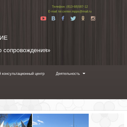
Телефон: (813-68)587-12
E-mail: kir.center.mpps@mail.ru
Yt
Vk
Fb
Tw
Ok
In
ИЕ
го сопровождения»
 консультационный центр
Деятельность