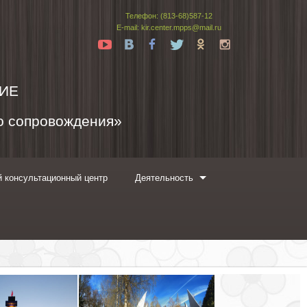
Телефон: (813-68)587-12
E-mail: kir.center.mpps@mail.ru
Yt
Vk
Fb
Tw
Ok
In
ИЕ
го сопровождения»
 консультационный центр
Деятельность