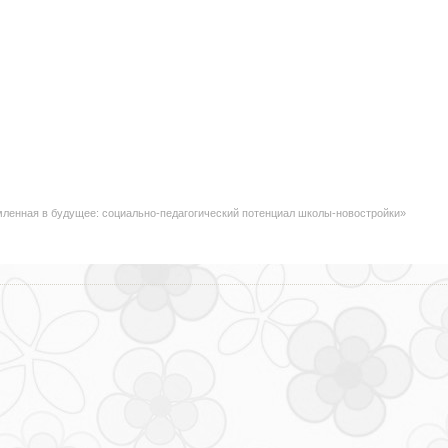
мленная в будущее: социально-педагогический потенциал школы-новостройки»