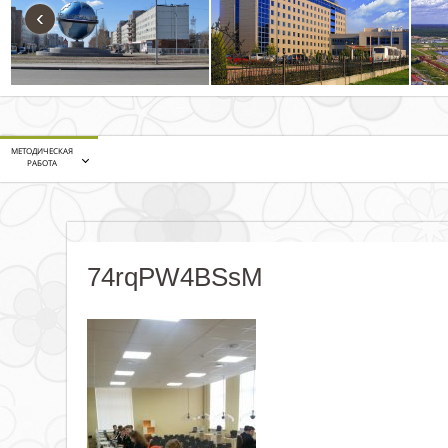
‹
МЕТОДИЧЕСКАЯ
РАБОТА
74rqPW4BSsM