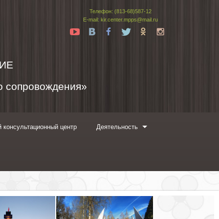
Телефон: (813-68)587-12
E-mail: kir.center.mpps@mail.ru
Yt
Vk
Fb
Tw
Ok
In
ИЕ
го сопровождения»
 консультационный центр
Деятельность