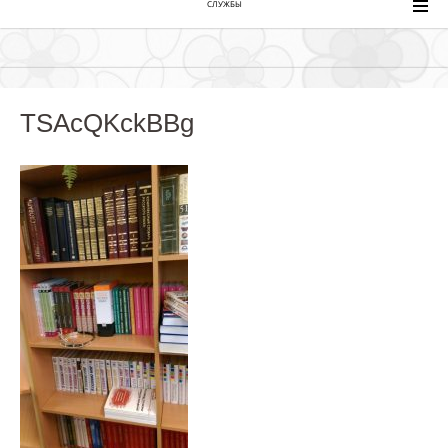
СЛУЖБЫ
TSAcQKckBBg