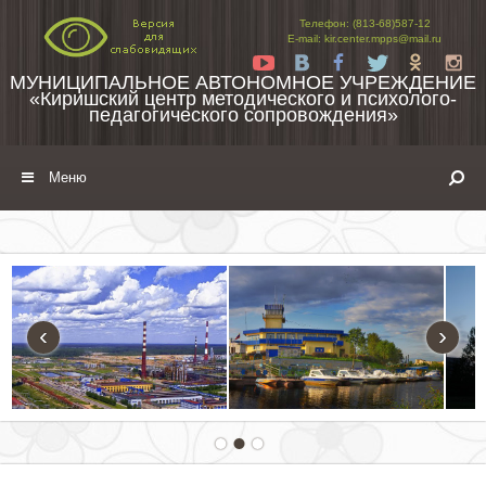
Перейти к содержимому
Телефон: (813-68)587-12
E-mail: kir.center.mpps@mail.ru
Yt
Vk
Fb
Tw
Ok
In
МУНИЦИПАЛЬНОЕ АВТОНОМНОЕ УЧРЕЖДЕНИЕ
«Киришский центр методического и психолого-
педагогического сопровождения»
Меню
‹
›