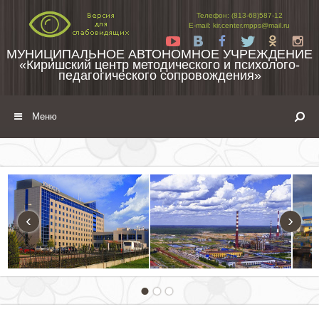
Перейти к содержимому
Телефон: (813-68)587-12
E-mail: kir.center.mpps@mail.ru
Yt
Vk
Fb
Tw
Ok
In
МУНИЦИПАЛЬНОЕ АВТОНОМНОЕ УЧРЕЖДЕНИЕ
«Киришский центр методического и психолого-
педагогического сопровождения»
Меню
‹
›