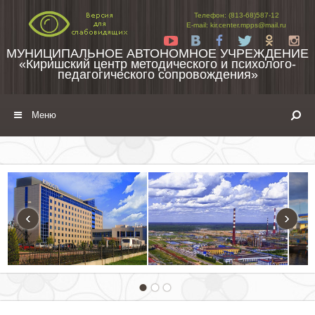
Перейти к содержимому
Телефон: (813-68)587-12
E-mail: kir.center.mpps@mail.ru
Yt
Vk
Fb
Tw
Ok
In
МУНИЦИПАЛЬНОЕ АВТОНОМНОЕ УЧРЕЖДЕНИЕ
«Киришский центр методического и психолого-
педагогического сопровождения»
Меню
‹
›