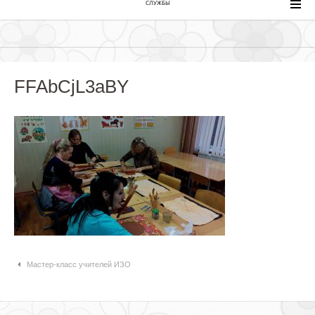
СЛУЖБЫ
FFAbCjL3aBY
Навигация по статьям
Мастер-класс учителей ИЗО