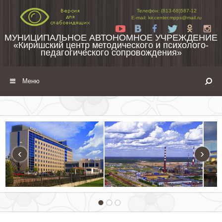
Перейти к содержимому
Телефон: (813-68)587-12
E-mail: kir.center.mpps@mail.ru
Yt
Vk
Fb
Tw
Ok
In
МУНИЦИПАЛЬНОЕ АВТОНОМНОЕ УЧРЕЖДЕНИЕ
«Киришский центр методического и психолого-
педагогического сопровождения»
Меню
‹
›