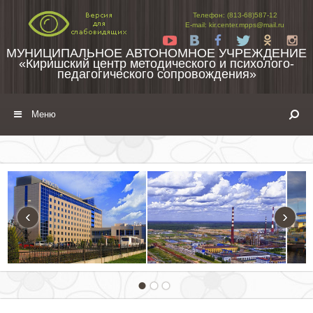
Перейти к содержимому
Телефон: (813-68)587-12
E-mail: kir.center.mpps@mail.ru
Yt
Vk
Fb
Tw
Ok
In
МУНИЦИПАЛЬНОЕ АВТОНОМНОЕ УЧРЕЖДЕНИЕ
«Киришский центр методического и психолого-
педагогического сопровождения»
Меню
‹
›