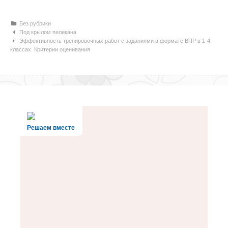
Рубрики
Без рубрики
Навигация по статьям
Под крылом пеликана
Эффективность тренировочных работ с заданиями в формате ВПР в 1-4
классах. Критерии оценивания
Решаем вместе