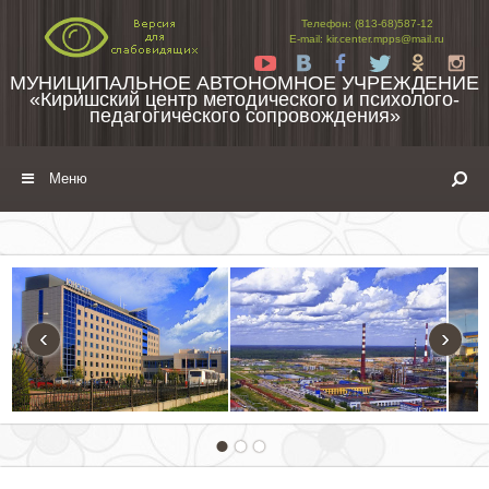
Перейти к содержимому
Телефон: (813-68)587-12
E-mail: kir.center.mpps@mail.ru
Yt
Vk
Fb
Tw
Ok
In
МУНИЦИПАЛЬНОЕ АВТОНОМНОЕ УЧРЕЖДЕНИЕ
«Киришский центр методического и психолого-
педагогического сопровождения»
Меню
‹
›