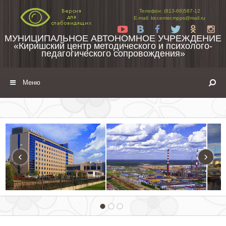
Перейти к содержимому
Телефон: (813-68)587-12
E-mail: kir.center.mpps@mail.ru
Yt
Vk
Fb
Tw
Ok
In
МУНИЦИПАЛЬНОЕ АВТОНОМНОЕ УЧРЕЖДЕНИЕ
«Киришский центр методического и психолого-
педагогического сопровождения»
Меню
‹
›