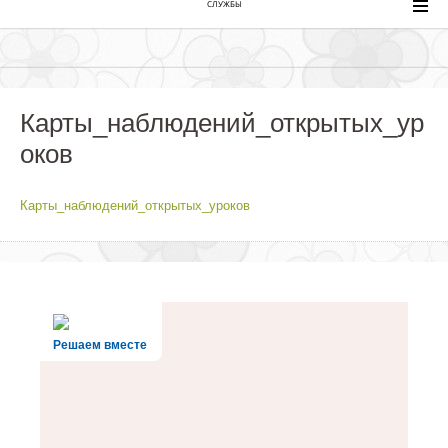
СЛУЖБЫ
Карты_наблюдений_открытых_ур
оков
Карты_наблюдений_открытых_уроков
Решаем вместе