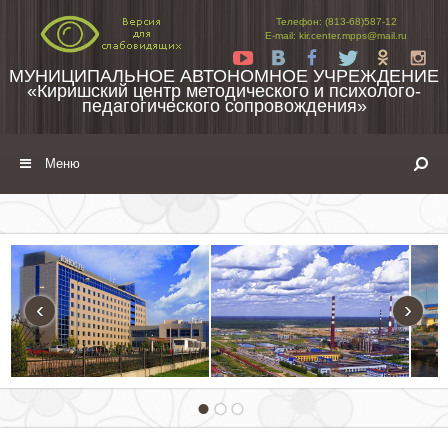
Перейти к содержимому
Телефон: (813-68)587-12
E-mail: kir.center.mpps@mail.ru
Yt
Vk
Fb
Tw
Ok
In
МУНИЦИПАЛЬНОЕ АВТОНОМНОЕ УЧРЕЖДЕНИЕ
«Киришский центр методического и психолого-
педагогического сопровождения»
Меню
‹
›