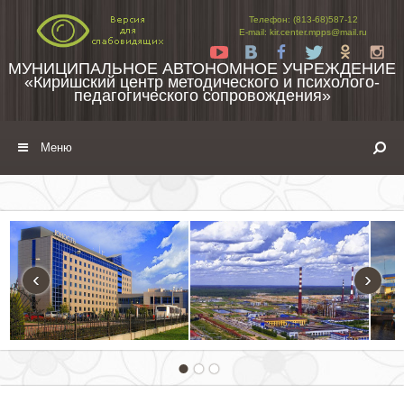
Перейти к содержимому
Телефон: (813-68)587-12
E-mail: kir.center.mpps@mail.ru
Yt
Vk
Fb
Tw
Ok
In
МУНИЦИПАЛЬНОЕ АВТОНОМНОЕ УЧРЕЖДЕНИЕ
«Киришский центр методического и психолого-
педагогического сопровождения»
Меню
‹
›