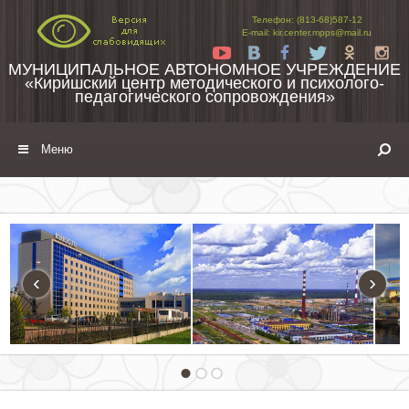
Перейти к содержимому
Телефон: (813-68)587-12
E-mail: kir.center.mpps@mail.ru
Yt
Vk
Fb
Tw
Ok
In
МУНИЦИПАЛЬНОЕ АВТОНОМНОЕ УЧРЕЖДЕНИЕ
«Киришский центр методического и психолого-
педагогического сопровождения»
Меню
‹
›