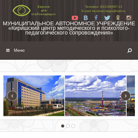
Перейти к содержимому
Телефон: (813-68)587-12
E-mail: kir.center.mpps@mail.ru
Yt
Vk
Fb
Tw
Ok
In
МУНИЦИПАЛЬНОЕ АВТОНОМНОЕ УЧРЕЖДЕНИЕ
«Киришский центр методического и психолого-
педагогического сопровождения»
Меню
‹
›