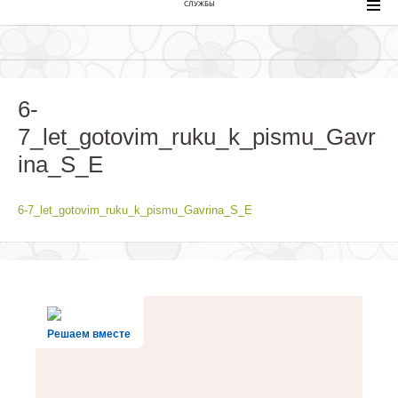
СЛУЖБЫ
6-
7_let_gotovim_ruku_k_pismu_Gavr
ina_S_E
6-7_let_gotovim_ruku_k_pismu_Gavrina_S_E
Решаем вместе