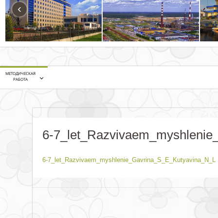
‹
МЕТОДИЧЕСКАЯ
РАБОТА
6-7_let_Razvivaem_myshlenie
6-7_let_Razvivaem_myshlenie_Gavrina_S_E_Kutyavina_N_L