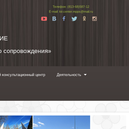
Телефон: (813-68)587-12
E-mail: kir.center.mpps@mail.ru
Yt
Vk
Fb
Tw
Ok
In
ИЕ
го сопровождения»
 консультационный центр
Деятельность