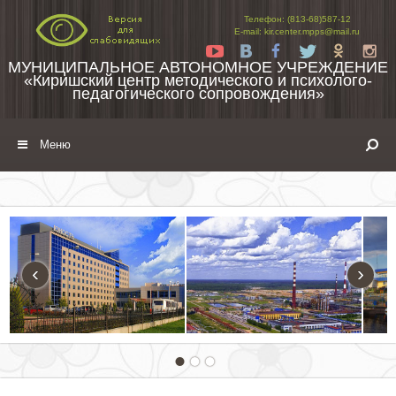
Перейти к содержимому
Телефон: (813-68)587-12
E-mail: kir.center.mpps@mail.ru
Yt
Vk
Fb
Tw
Ok
In
МУНИЦИПАЛЬНОЕ АВТОНОМНОЕ УЧРЕЖДЕНИЕ
«Киришский центр методического и психолого-
педагогического сопровождения»
Меню
‹
›