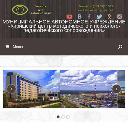
Перейти к содержимому
Телефон: (813-68)587-12
E-mail: kir.center.mpps@mail.ru
Yt
Vk
Fb
Tw
Ok
In
МУНИЦИПАЛЬНОЕ АВТОНОМНОЕ УЧРЕЖДЕНИЕ
«Киришский центр методического и психолого-
педагогического сопровождения»
Меню
‹
›