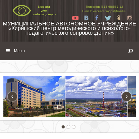
Перейти к содержимому
Телефон: (813-68)587-12
E-mail: kir.center.mpps@mail.ru
Yt
Vk
Fb
Tw
Ok
In
МУНИЦИПАЛЬНОЕ АВТОНОМНОЕ УЧРЕЖДЕНИЕ
«Киришский центр методического и психолого-
педагогического сопровождения»
Меню
‹
›