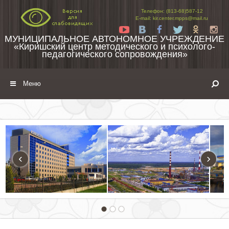
Перейти к содержимому
Телефон: (813-68)587-12
E-mail: kir.center.mpps@mail.ru
Yt
Vk
Fb
Tw
Ok
In
МУНИЦИПАЛЬНОЕ АВТОНОМНОЕ УЧРЕЖДЕНИЕ
«Киришский центр методического и психолого-
педагогического сопровождения»
Меню
‹
›