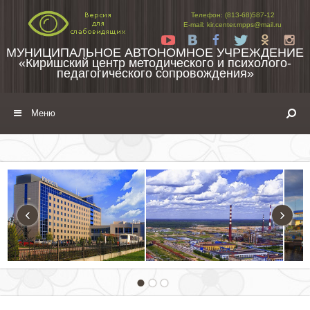
Перейти к содержимому
Телефон: (813-68)587-12
E-mail: kir.center.mpps@mail.ru
Yt
Vk
Fb
Tw
Ok
In
МУНИЦИПАЛЬНОЕ АВТОНОМНОЕ УЧРЕЖДЕНИЕ
«Киришский центр методического и психолого-
педагогического сопровождения»
Меню
‹
›