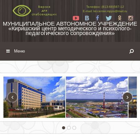
Перейти к содержимому
Телефон: (813-68)587-12
E-mail: kir.center.mpps@mail.ru
Yt
Vk
Fb
Tw
Ok
In
МУНИЦИПАЛЬНОЕ АВТОНОМНОЕ УЧРЕЖДЕНИЕ
«Киришский центр методического и психолого-
педагогического сопровождения»
Меню
‹
›