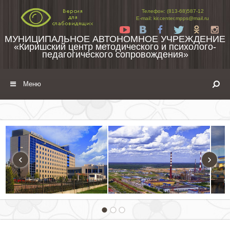
Перейти к содержимому
Телефон: (813-68)587-12
E-mail: kir.center.mpps@mail.ru
Yt
Vk
Fb
Tw
Ok
In
МУНИЦИПАЛЬНОЕ АВТОНОМНОЕ УЧРЕЖДЕНИЕ
«Киришский центр методического и психолого-
педагогического сопровождения»
Меню
‹
›