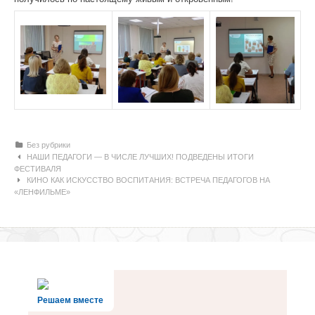
Рубрики
Без рубрики
Навигация по статьям
НАШИ ПЕДАГОГИ — В ЧИСЛЕ ЛУЧШИХ! ПОДВЕДЕНЫ ИТОГИ
ФЕСТИВАЛЯ
КИНО КАК ИСКУССТВО ВОСПИТАНИЯ: ВСТРЕЧА ПЕДАГОГОВ НА
«ЛЕНФИЛЬМЕ»
Решаем вместе