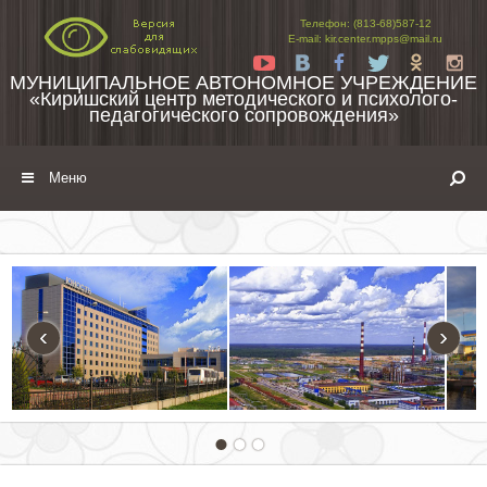
Перейти к содержимому
Телефон: (813-68)587-12
E-mail: kir.center.mpps@mail.ru
Yt
Vk
Fb
Tw
Ok
In
МУНИЦИПАЛЬНОЕ АВТОНОМНОЕ УЧРЕЖДЕНИЕ
«Киришский центр методического и психолого-
педагогического сопровождения»
Меню
‹
›